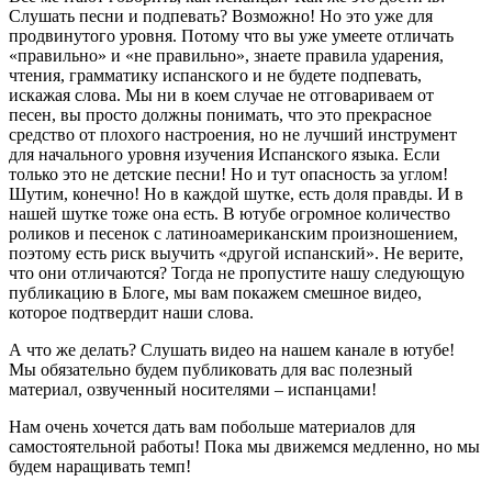
Слушать песни и подпевать? Возможно! Но это уже для
продвинутого уровня. Потому что вы уже умеете отличать
«правильно» и «не правильно», знаете правила ударения,
чтения, грамматику испанского и не будете подпевать,
искажая слова. Мы ни в коем случае не отговариваем от
песен, вы просто должны понимать, что это прекрасное
средство от плохого настроения, но не лучший инструмент
для начального уровня изучения Испанского языка. Если
только это не детские песни! Но и тут опасность за углом!
Шутим, конечно! Но в каждой шутке, есть доля правды. И в
нашей шутке тоже она есть. В ютубе огромное количество
роликов и песенок с латиноамериканским произношением,
поэтому есть риск выучить «другой испанский». Не верите,
что они отличаются? Тогда не пропустите нашу следующую
публикацию в Блоге, мы вам покажем смешное видео,
которое подтвердит наши слова.
А что же делать? Слушать видео на нашем канале в ютубе!
Мы обязательно будем публиковать для вас полезный
материал, озвученный носителями – испанцами!
Нам очень хочется дать вам побольше материалов для
самостоятельной работы! Пока мы движемся медленно, но мы
будем наращивать темп!