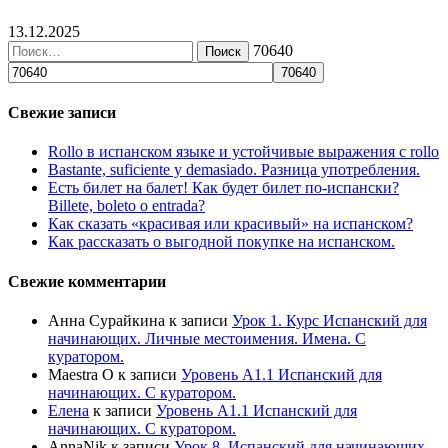
13.12.2025
70640
Свежие записи
Rollo в испанском языке и устойчивые выражения с rollo
Bastante, suficiente y demasiado. Разница употребления.
Есть билет на балет! Как будет билет по-испански?
Billete, boleto o entrada?
Как сказать «красивая или красивый» на испанском?
Как рассказать о выгодной покупке на испанском.
Свежие комментарии
Анна Сурайкина
к записи
Урок 1. Курс Испанский для
начинающих. Личные местоимения. Имена. С
куратором.
Maestra O
к записи
Уровень А1.1 Испанский для
начинающих. С куратором.
Елена
к записи
Уровень А1.1 Испанский для
начинающих. С куратором.
AnnaNik
к записи
Урок 8. Испанский для начинающих.