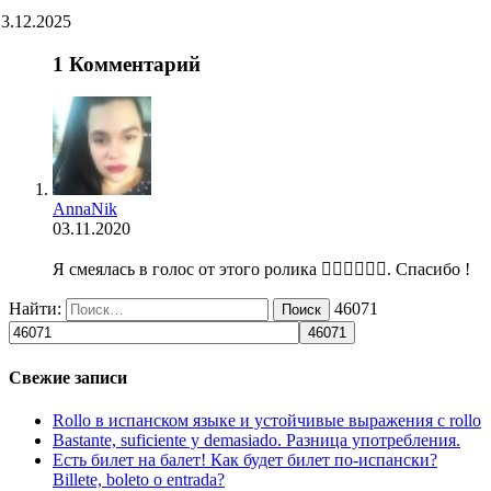
13.12.2025
1 Комментарий
AnnaNik
03.11.2020
Я смеялась в голос от этого ролика 👍🏻😂😂😂😂. Спасибо !
Найти:
46071
Свежие записи
Rollo в испанском языке и устойчивые выражения с rollo
Bastante, suficiente y demasiado. Разница употребления.
Есть билет на балет! Как будет билет по-испански?
Billete, boleto o entrada?