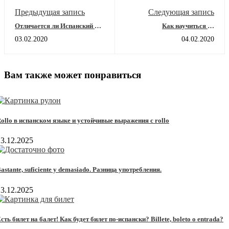
Предыдущая запись
Следующая запись
Отличается ли Испанский и
Как научиться не
Латиноамериканский?
редуцировать гласные?
03.02.2020
04.02.2020
Вам также может понравиться
ollo в испанском языке и устойчивые выражения с rollo
13.12.2025
astante, suficiente y demasiado. Разница употребления.
13.12.2025
сть билет на балет! Как будет билет по-испански? Billete, boleto o entrada?