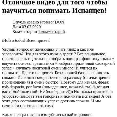
Отличное видео для того чтобы
научиться понимать Испанцев!
Опубликовано
Profesor DON
Дата
03.02.2020
Комментарии
1 комментарий
iHola a todos! Всем привет!
Частый вопрос от желающих учить язык: а как мне
заговорить? Что для этого нужно делать? Все гениальное
просто: очень тщательно разобрать один раз фонетику языка +
выучить основы грамматики + набрать приличный словарный
запас + слушать носителей очень много! И учится их
понимать! Да, это не просто. Без хорошей базы слов понять
сложно. Испанцы говорят очень по-разному (с точки зрения
произношения) и очень быстро! Поэтому для начала, фраза:
más despacio, por favor (помедленнее, пожалуйста) будет для
вас самой полезной! Не благодарите!))) Но только практика и
упорство помогут вам говорить и понимать испанцев! А без
этих двух составляющих успеха достичь сложно. И мы
начинаем практиковать слух!
Как мы вчера писали в ютубе легко найти ролик с