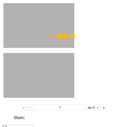
«
‹
из
4
›
»
Share: