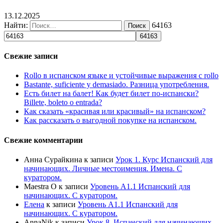
13.12.2025
Найти:
64163
Свежие записи
Rollo в испанском языке и устойчивые выражения с rollo
Bastante, suficiente y demasiado. Разница употребления.
Есть билет на балет! Как будет билет по-испански?
Billete, boleto o entrada?
Как сказать «красивая или красивый» на испанском?
Как рассказать о выгодной покупке на испанском.
Свежие комментарии
Анна Сурайкина
к записи
Урок 1. Курс Испанский для
начинающих. Личные местоимения. Имена. С
куратором.
Maestra O
к записи
Уровень А1.1 Испанский для
начинающих. С куратором.
Елена
к записи
Уровень А1.1 Испанский для
начинающих. С куратором.
AnnaNik
к записи
Урок 8. Испанский для начинающих.